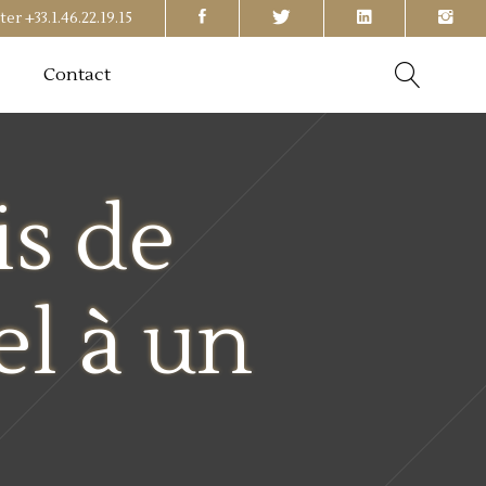
ter
+33.1.46.22.19.15
Contact
s de
el à un