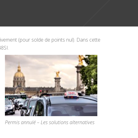
tivement (pour solde de points nul). Dans cette
48SI.
Permis annulé – Les solutions alternatives