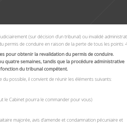
udiciairement (sur décision d’un tribunal) ou invalidé administra
n du permis de conduire en raison de la perte de tous les points: 
es pour obtenir la revalidation du permis de conduire.
 ou quatre semaines, tandis que la procédure administrative
fonction du tribunal compétent.
 du possible, il convient de réunir les éléments suivants:
faut le Cabinet pourra le commander pour vous)
faitaire majorée, avis d’amende et condamnation pécuniaire et