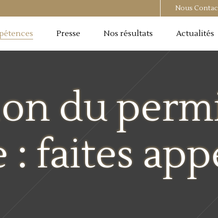
Nous Contac
pétences
Presse
Nos résultats
Actualités
on du permi
: faites app