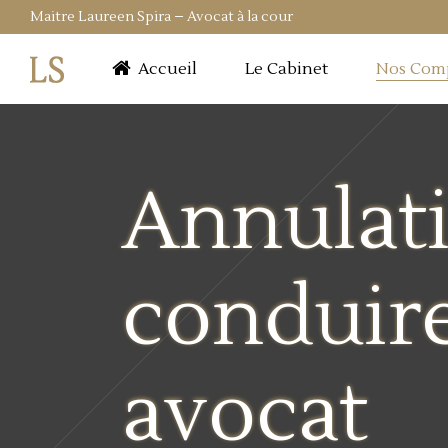
Maitre Laureen Spira – Avocat à la cour
Accueil
Le Cabinet
Nos Com
Annulati
conduire 
avocat