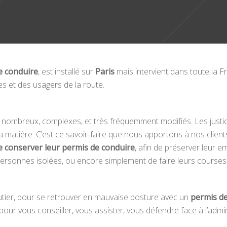
e conduire
, est installé sur
Paris
mais intervient dans toute la F
s et des usagers de la route.
t nombreux, complexes, et très fréquemment modifiés. Les justic
 la matière. C’est ce savoir-faire que nous apportons à nos client
e conserver leur permis de conduire
, afin de préserver leur 
s personnes isolées, ou encore simplement de faire leurs courses 
routier, pour se retrouver en mauvaise posture avec un
permis de
pour vous conseiller, vous assister, vous défendre face à l’admini