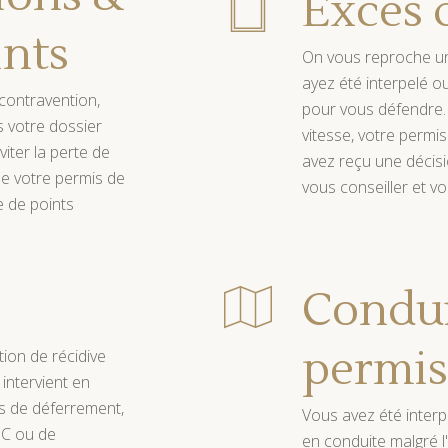
Excés 
ints
On vous reproche un
ayez été interpelé ou
contravention,
pour vous défendre.
s votre dossier
vitesse, votre permi
viter la perte de
avez reçu une décis
 de votre permis de
vous conseiller et vo
e de points
Condui
permis
ion de récidive
 intervient en
s de déferrement,
Vous avez été interp
PC ou de
en conduite malgré l