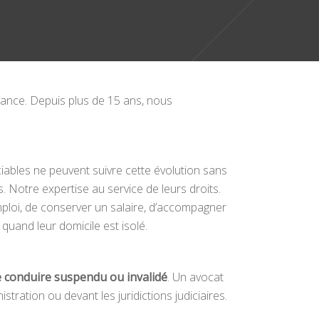
rance. Depuis plus de 15 ans, nous
iables ne peuvent suivre cette évolution sans
s. Notre expertise au service de leurs droits.
emploi, de conserver un salaire, d’accompagner
quand leur domicile est isolé.
 conduire suspendu ou invalidé
. Un avocat
stration ou devant les juridictions judiciaires.