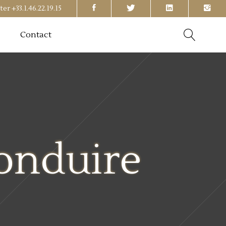
ter
+33.1.46.22.19.15
Contact
onduire