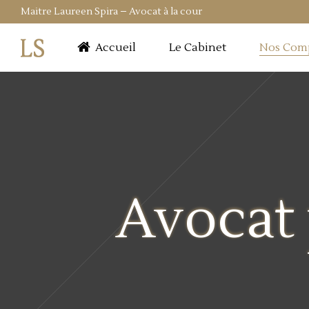
Maitre Laureen Spira – Avocat à la cour
Accueil
Le Cabinet
Nos Com
Avocat